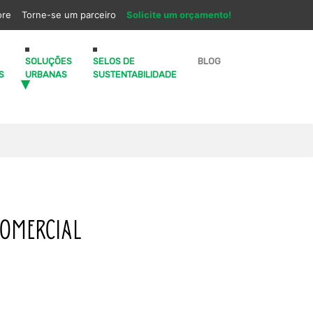
ore
Torne-se um parceiro
Solicite um orçamento!
SOLUÇÕES
SELOS DE
BLOG
S
URBANAS
SUSTENTABILIDADE
COMERCIAL