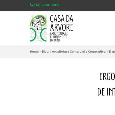
(13) 3286-2423
Home
»
Blog
»
Arquitetura Comercial e Corporativa
»
Ergo
ERGO
DE IN