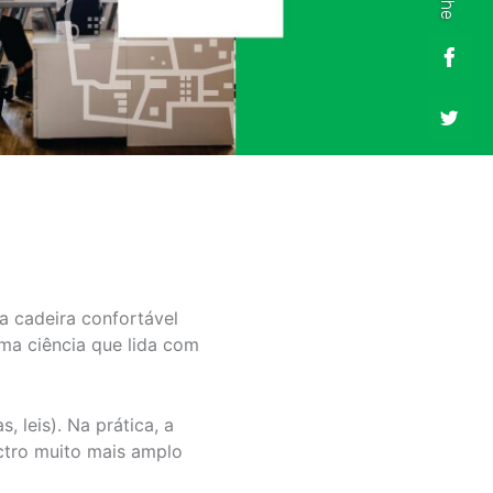
a cadeira confortável
ma ciência que lida com
, leis). Na prática, a
ctro muito mais amplo