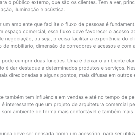
ra o público externo, que são os clientes. Tem a ver, pri
ulação, iluminação e acústica.
ar um ambiente que facilite o fluxo de pessoas é fundamenta
m espaço comercial, esse fluxo deve favorecer o acesso a
negociação, ou seja, precisa facilitar a experiência do clie
 de mobiliário, dimensão de corredores e acessos e com a 
 pode cumprir duas funções. Uma é deixar o ambiente claro 
ão é dar destaque a determinados produtos e serviços. Nes
is direcionadas a alguns pontos, mais difusas em outros e
e também tem influência em vendas e até no tempo de p
o é interessante que um projeto de arquitetura comercial pe
 o som ambiente de forma mais confortável e também mais i
 nunca deve ser pensada como um acessório, para ser util