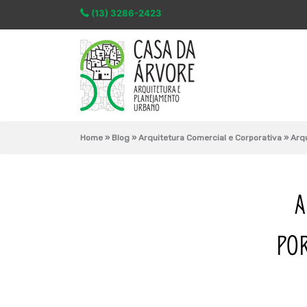
(13) 3286-2423
Home
»
Blog
»
Arquitetura Comercial e Corporativa
»
Arq
A
POR