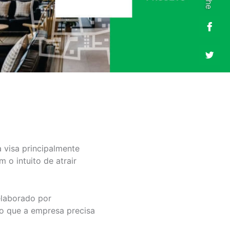
 visa principalmente
 o intuito de atrair
elaborado por
lo que a empresa precisa