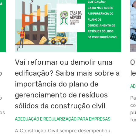
Vai reformar ou demolir uma
O
o
edificação? Saiba mais sobre a
l
importância do plano de
AD
gerenciamento de resíduos
o
Pa
sólidos da construção civil
co
dos
pú
ADEQUAÇÃO E REGULARIZAÇÃO PARA EMPRESAS
fu
A Construção Civil sempre desempenhou